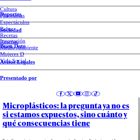
Universidad Europea de 
Cultura
deporte e internacional.
Deportes
Panoramas
Espectáculos
Beber
Sociedad
Recetas
Innovación
Reseñas
Buen Dato
Medio Ambiente
Mujeres D
Vida Social
Avisos Legales
Últimos artículos de Patricio Torres
Presentado por
Sociedad
Microplásticos: la pregunta ya no es
si estamos expuestos, sino cuánto y
qué consecuencias tiene