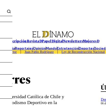
Suscripción Revista D
Papel Digital
Newsletters
Mujeres D
Economía
Reportajes
Opinión
Mundo
Entretención
Deportes
Socied
Caso Sartor
Juan Pablo Rodríguez
Ley de Reconstrucción Nacional
Torres
Ú
ia Universidad Católica de Chile y
Dep
y Periodismo Deportivo en la
06 d