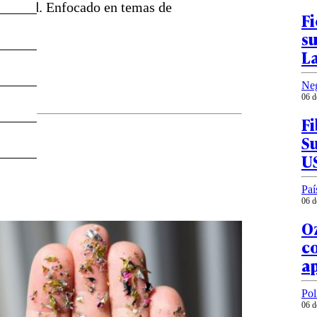
Madrid. Enfocado en temas de
Fi
su
L
Ne
06 d
Fi
S
U
Paí
06 d
O
co
a
Pol
06 d