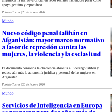
amplificar la narrativa oficial en redes sociales haciéndose pasar como
apoyo genuino y espontáneo.
Patricio Torres
|
26 de febrero 2026
Mundo
Nuevo código penal talibán en
Afganistán: mayor marco normativo
a favor de represión contra las
mujeres, la violencia y la esclavitud
El documento consolida la obediencia absoluta al liderazgo talibán y
reduce aún más la autonomía jurídica y personal de las mujeres en
Afganistán.
Patricio Torres
|
26 de febrero 2026
Mundo
Servicios de Inteligencia en Europa
se preparan para dos años más de