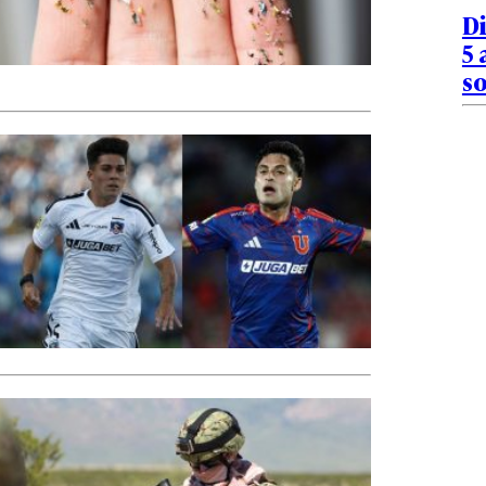
D
5 
s