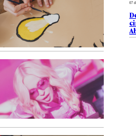
07 d
De
ci
Ab