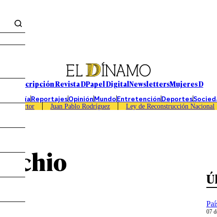
Suscripción Revista D
Papel Digital
Newsletters
Mujeres D
Economía
Reportajes
Opinión
Mundo
Entretención
Deportes
Socied
Caso Sartor
Juan Pablo Rodríguez
Ley de Reconstrucción Nacional
locchio
Ú
Paí
07 d