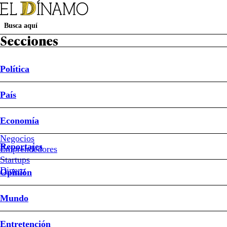
Secciones
Política
País
Política
País
Economía
Negocios
Reportajes
Emprendedores
Luis Bel
Startups
Dinero
Opinión
Mundo
Entretención