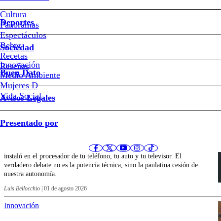
Cultura
Deportes
Panoramas
Espectáculos
Últimos artículos de Luis Bellocchio
Beber
Sociedad
Recetas
Innovación
Reseñas
Buen Dato
Medio Ambiente
Innovación
Mujeres D
Vida Social
Avisos Legales
IA nativa: Cuando los objetos
empiezan a contestar
Presentado por
La Inteligencia Artificial ya no vive en una pestaña del navegador; se
instaló en el procesador de tu teléfono, tu auto y tu televisor. El
verdadero debate no es la potencia técnica, sino la paulatina cesión de
nuestra autonomía.
Luis Bellocchio
|
01 de agosto 2026
Innovación