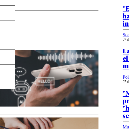
"E
ha
i
Soc
07 d
L
el
mi
Pol
07 d
"N
p
"
s
Mu